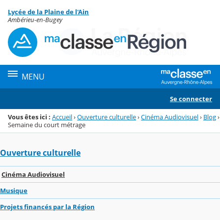
Panneau de gestion des cookies
Lycée de la Plaine de l'Ain
Menu de la rubrique
Contenu
Ambérieu-en-Bugey
MENU
Se connecter
Vous êtes ici :
Accueil
›
Ouverture culturelle
›
Cinéma Audiovisuel
›
Blog
›
Semaine du court métrage
Ouverture culturelle
Cinéma Audiovisuel
Musique
Projets financés par la Région