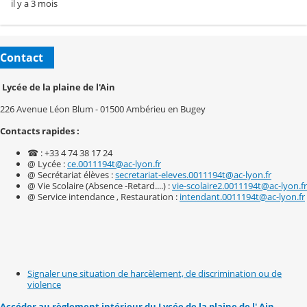
il y a 3 mois
Contact
Lycée de la plaine de l'Ain
226 Avenue Léon Blum - 01500 Ambérieu en Bugey
Contacts rapides :
☎ : +33 4 74 38 17 24
@ Lycée :
ce.0011194t@ac-lyon.fr
@ Secrétariat élèves :
secretariat-eleves.0011194t@ac-lyon.fr
@ Vie Scolaire (Absence -Retard....) :
vie-scolaire2.0011194t@ac-lyon.fr
@ Service intendance , Restauration :
intendant.0011194t@ac-lyon.fr
Signaler une situation de harcèlement, de discrimination ou de
violence
Accéder au règlement intérieur du Lycée de la plaine de l' Ain