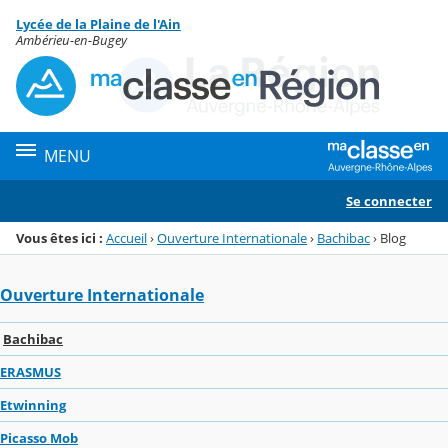
Panneau de gestion des cookies
Lycée de la Plaine de l'Ain
Menu de la rubrique
Contenu
Ambérieu-en-Bugey
MENU
Se connecter
Vous êtes ici :
Accueil
›
Ouverture Internationale
›
Bachibac
›
Blog
Ouverture Internationale
Bachibac
ERASMUS
Etwinning
Picasso Mob