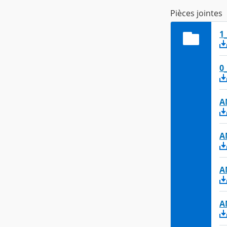
Pièces jointes
1
0
A
A
A
A