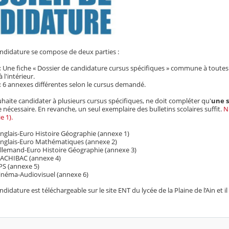
andidature se compose de deux parties :
:
Une fiche « Dossier de candidature cursus spécifiques » commune à toutes le
 l'intérieur.
:
6 annexes différentes selon le cursus demandé.
haite candidater à plusieurs cursus spécifiques, ne doit compléter qu'
une s
 nécessaire.
En revanche, un seul exemplaire des bulletins scolaires suffit.
N
e 1).
nglais-Euro Histoire Géographie (annexe 1)
Anglais-Euro Mathématiques (annexe 2)
Allemand-Euro Histoire Géographie (annexe 3)
BACHIBAC (annexe 4)
PS (annexe 5)
inéma-Audiovisuel (annexe 6)
ndidature est téléchargeable sur le site ENT du lycée de la Plaine de l’Ain et 