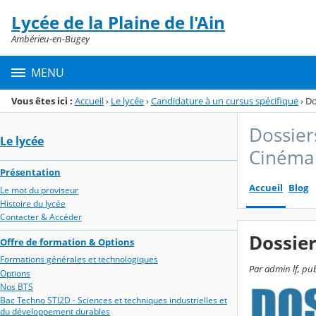
Panneau de gestion des cookies
Lycée de la Plaine de l'Ain
Menu de la rubrique
Contenu
Ambérieu-en-Bugey
MENU
Vous êtes ici :
Accueil
›
Le lycée
›
Candidature à un cursus spécifique
›
Do
Dossier
Le lycée
Cinéma 
Présentation
Accueil
Blog
Le mot du proviseur
Histoire du lycée
Contacter & Accéder
Dossier
Offre de formation & Options
Formations générales et technologiques
Par admin lf, pub
Options
Nos BTS
Bac Techno STI2D - Sciences et techniques industrielles et
du développement durables