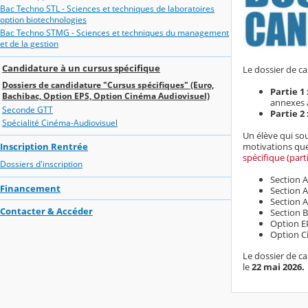
Bac Techno STL - Sciences et techniques de laboratoires
option biotechnologies
Bac Techno STMG - Sciences et techniques du management
et de la gestion
Candidature à un cursus spécifique
Le dossier de c
Dossiers de candidature "Cursus spécifiques" (Euro,
Partie 1 
Bachibac, Option EPS, Option Cinéma Audiovisuel)
annexes à
Seconde GTT
Partie 2 
Spécialité Cinéma-Audiovisuel
Un élève qui sou
motivations que
Inscription Rentrée
spécifique (parti
Dossiers d'inscription
Section A
Financement
Section 
Section 
Contacter & Accéder
Section 
Option E
Option C
Le dossier de ca
le
22 mai 2026.