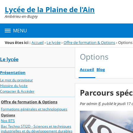
Panneau de gestion des cookies
Lycée de la Plaine de l'Ain
Menu de la rubrique
Contenu
Ambérieu-en-Bugey
MENU
Vous êtes ici :
Accueil
›
Le lycée
›
Offre de formation & Options
›
Options
Options
Le lycée
Accueil
Blog
Présentation
Le mot du proviseur
Histoire du lycée
Parcours spéc
Contacter & Accéder
Offre de formation & Options
Par admin lf, publié le jeudi 17
Formations générales et technologiques
Options
Nos BTS
Bac Techno STI2D - Sciences et techniques
industrielles et du développement durables