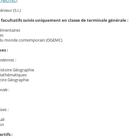
 (BIOTEC)
énieur (S.I.)
facultatifs suivis uniquement en classe de terminale générale :
émentaires
es
x du monde contemporain (DGEMC)
ues :
péennes :
Histoire Géographie
 Mathématiques
toire Géographie
nale :
ives :
all
ion
rtifs :