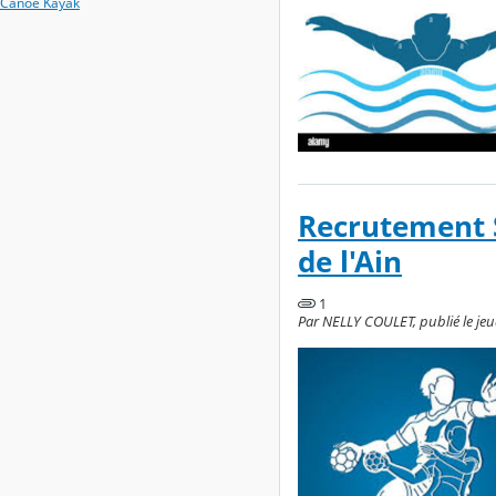
Canoé Kayak
Recrutement S
de l'Ain
1
Par NELLY COULET, publié le jeud