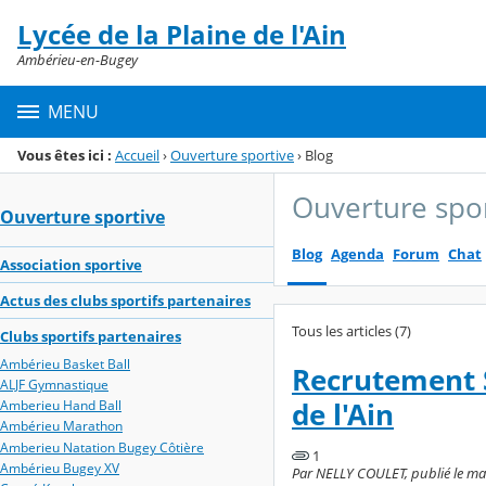
Panneau de gestion des cookies
Lycée de la Plaine de l'Ain
Menu de la rubrique
Contenu
Ambérieu-en-Bugey
MENU
Vous êtes ici :
Accueil
›
Ouverture sportive
›
Blog
Ouverture spo
Ouverture sportive
Blog
Agenda
Forum
Chat
Association sportive
Actus des clubs sportifs partenaires
Tous les articles (7)
Clubs sportifs partenaires
Ambérieu Basket Ball
Recrutement S
ALJF Gymnastique
de l'Ain
Amberieu Hand Ball
Ambérieu Marathon
Amberieu Natation Bugey Côtière
1
Ambérieu Bugey XV
Par NELLY COULET, publié le mard