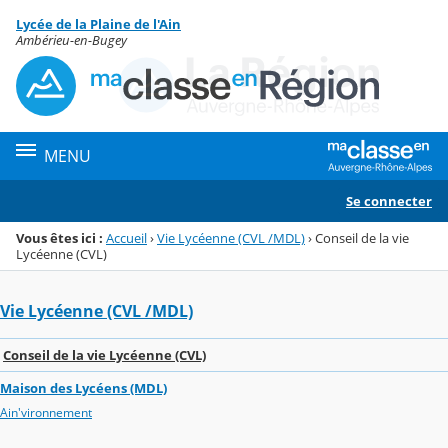
Panneau de gestion des cookies
Lycée de la Plaine de l'Ain
Menu de la rubrique
Contenu
Ambérieu-en-Bugey
MENU
Se connecter
Vous êtes ici :
Accueil
›
Vie Lycéenne (CVL /MDL)
›
Conseil de la vie
Lycéenne (CVL)
Vie Lycéenne (CVL /MDL)
Conseil de la vie Lycéenne (CVL)
Maison des Lycéens (MDL)
Ain'vironnement