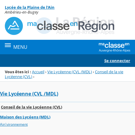
Panneau de gestion des cookies
Lycée de la Plaine de l'Ain
Menu de la rubrique
Contenu
Ambérieu-en-Bugey
MENU
Se connecter
Vous êtes ici :
Accueil
›
Vie Lycéenne (CVL /MDL)
›
Conseil de la vie
Lycéenne (CVL)
›
Vie Lycéenne (CVL /MDL)
Conseil de la vie Lycéenne (CVL)
Maison des Lycéens (MDL)
Ain'vironnement