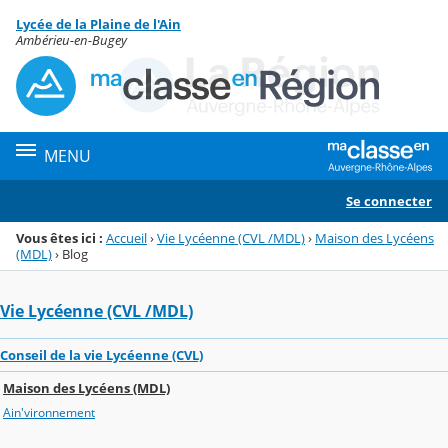
Panneau de gestion des cookies
Lycée de la Plaine de l'Ain
Menu de la rubrique
Contenu
Ambérieu-en-Bugey
MENU
Se connecter
Vous êtes ici :
Accueil
›
Vie Lycéenne (CVL /MDL)
›
Maison des Lycéens
(MDL)
›
Blog
Vie Lycéenne (CVL /MDL)
Conseil de la vie Lycéenne (CVL)
Maison des Lycéens (MDL)
Ain'vironnement