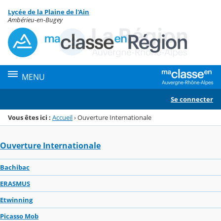
Panneau de gestion des cookies
Lycée de la Plaine de l'Ain
Menu de la rubrique
Contenu
Ambérieu-en-Bugey
MENU
Se connecter
Vous êtes ici :
Accueil
›
Ouverture Internationale
Ouverture Internationale
Bachibac
ERASMUS
Etwinning
Picasso Mob