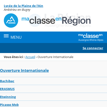
Panneau de gestion des cookies
Lycée de la Plaine de l'Ain
Menu de la rubrique
Contenu
Ambérieu-en-Bugey
MENU
Se connecter
Vous êtes ici :
Accueil
›
Ouverture Internationale
Ouverture Internationale
Bachibac
ERASMUS
Etwinning
Picasso Mob