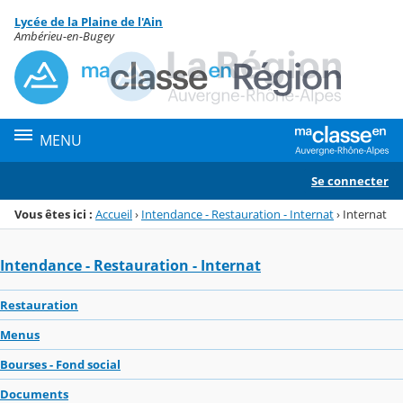
Panneau de gestion des cookies
Lycée de la Plaine de l'Ain
Menu de la rubrique
Contenu
Ambérieu-en-Bugey
MENU
Se connecter
Vous êtes ici :
Accueil
›
Intendance - Restauration - Internat
›
Internat
Intendance - Restauration - Internat
Restauration
Menus
Bourses - Fond social
Documents