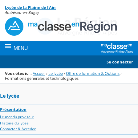
Panneau de gestion des cookies
Lycée de la Plaine de l'Ain
Menu de la rubrique
Contenu
Ambérieu-en-Bugey
MENU
Se connecter
Vous êtes ici :
Accueil
›
Le lycée
›
Offre de formation & Options
›
Formations générales et technologiques
Le lycée
Présentation
Le mot du proviseur
Histoire du lycée
Contacter & Accéder