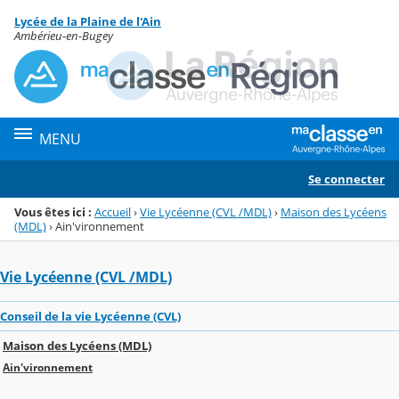
Panneau de gestion des cookies
Lycée de la Plaine de l'Ain
Menu de la rubrique
Contenu
Ambérieu-en-Bugey
MENU
Se connecter
Vous êtes ici :
Accueil
›
Vie Lycéenne (CVL /MDL)
›
Maison des Lycéens
(MDL)
›
Ain'vironnement
Vie Lycéenne (CVL /MDL)
Conseil de la vie Lycéenne (CVL)
Maison des Lycéens (MDL)
Ain'vironnement