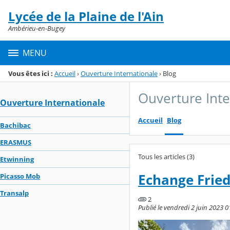
Panneau de gestion des cookies
Lycée de la Plaine de l'Ain
Menu de la rubrique
Contenu
Ambérieu-en-Bugey
MENU
Vous êtes ici :
Accueil
›
Ouverture Internationale
›
Blog
Ouverture Inte
Ouverture Internationale
Accueil
Blog
Bachibac
ERASMUS
Tous les articles (3)
Etwinning
Echange Fried
Picasso Mob
Transalp
2
Publié le vendredi 2 juin 2023 0