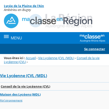
Panneau de gestion des cookies
Lycée de la Plaine de l'Ain
Menu de la rubrique
Contenu
Ambérieu-en-Bugey
MENU
Se connecter
Vous êtes ici :
Accueil
›
Vie Lycéenne (CVL /MDL)
›
Conseil de la vie
Lycéenne (CVL)
›
Vie Lycéenne (CVL /MDL)
Conseil de la vie Lycéenne (CVL)
Maison des Lycéens (MDL)
Ain'vironnement