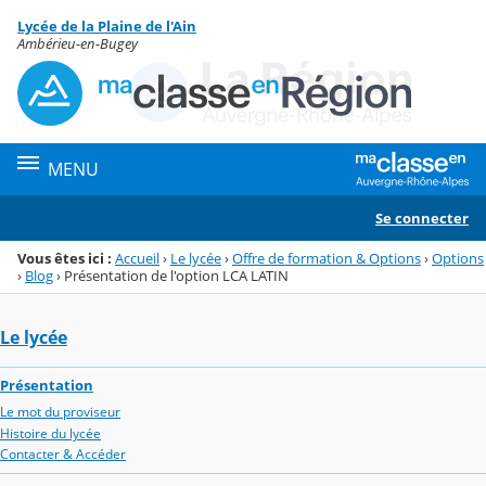
Panneau de gestion des cookies
Lycée de la Plaine de l'Ain
Menu de la rubrique
Contenu
Ambérieu-en-Bugey
MENU
Se connecter
Vous êtes ici :
Accueil
›
Le lycée
›
Offre de formation & Options
›
Options
›
Blog
›
Présentation de l'option LCA LATIN
Le lycée
Présentation
Le mot du proviseur
Histoire du lycée
Contacter & Accéder