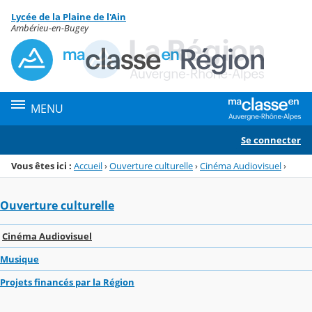
Panneau de gestion des cookies
Lycée de la Plaine de l'Ain
Menu de la rubrique
Contenu
Ambérieu-en-Bugey
MENU
Se connecter
Vous êtes ici :
Accueil
›
Ouverture culturelle
›
Cinéma Audiovisuel
›
Ouverture culturelle
Cinéma Audiovisuel
Musique
Projets financés par la Région