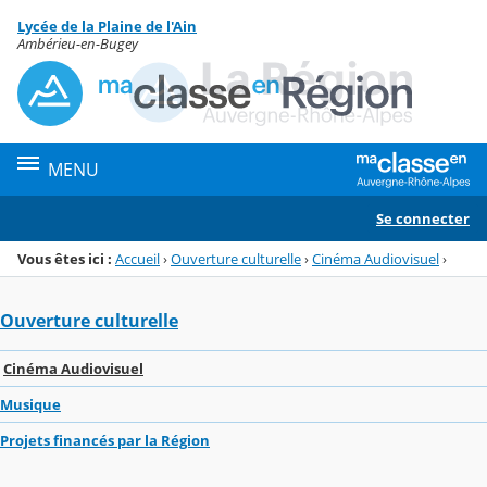
Panneau de gestion des cookies
Lycée de la Plaine de l'Ain
Menu de la rubrique
Contenu
Ambérieu-en-Bugey
MENU
Se connecter
Vous êtes ici :
Accueil
›
Ouverture culturelle
›
Cinéma Audiovisuel
›
Ouverture culturelle
Cinéma Audiovisuel
Musique
Projets financés par la Région