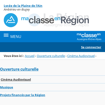
Panneau de gestion des cookies
Lycée de la Plaine de l'Ain
Menu de la rubrique
Contenu
Ambérieu-en-Bugey
MENU
Se connecter
Vous êtes ici :
Accueil
›
Ouverture culturelle
›
Cinéma Audiovisuel
›
Ouverture culturelle
Cinéma Audiovisuel
Musique
Projets financés par la Région