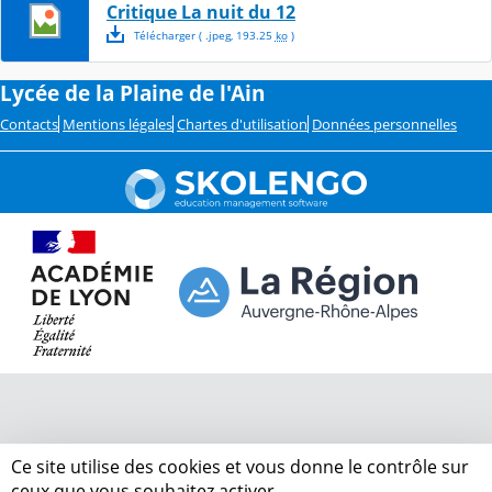
Critique La nuit du 12
Télécharger
( .
jpeg
,
193.25
ko
)
Lycée de la Plaine de l'Ain
Contacts
Mentions légales
Chartes d'utilisation
Données personnelles
Ce site utilise des cookies et vous donne le contrôle sur
ceux que vous souhaitez activer