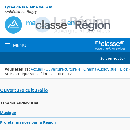
Panneau de gestion des cookies
Lycée de la Plaine de l'Ain
Menu de la rubrique
Contenu
Ambérieu-en-Bugey
MENU
Se connecter
Vous êtes ici :
Accueil
›
Ouverture culturelle
›
Cinéma Audiovisuel
›
Blog
›
Article critique sur le film "La nuit du 12"
Ouverture culturelle
Cinéma Audiovisuel
Musique
Projets financés par la Région