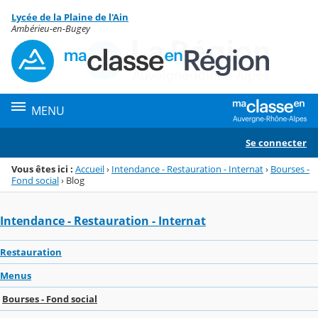
Panneau de gestion des cookies
Lycée de la Plaine de l'Ain
Menu de la rubrique
Contenu
Ambérieu-en-Bugey
MENU
Se connecter
Vous êtes ici :
Accueil
›
Intendance - Restauration - Internat
›
Bourses -
Fond social
›
Blog
Intendance - Restauration - Internat
Restauration
Menus
Bourses - Fond social