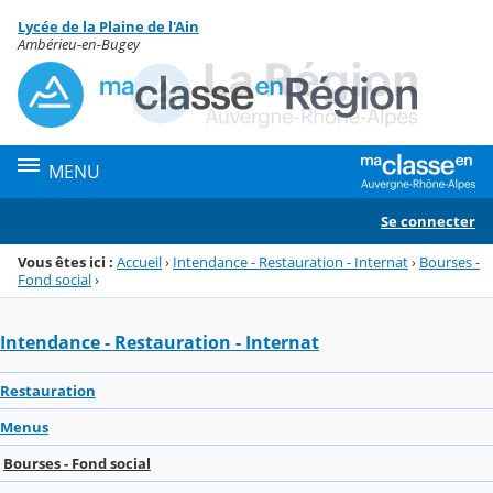
Panneau de gestion des cookies
Lycée de la Plaine de l'Ain
Menu de la rubrique
Contenu
Ambérieu-en-Bugey
MENU
Se connecter
Vous êtes ici :
Accueil
›
Intendance - Restauration - Internat
›
Bourses -
Fond social
›
Intendance - Restauration - Internat
Restauration
Menus
Bourses - Fond social