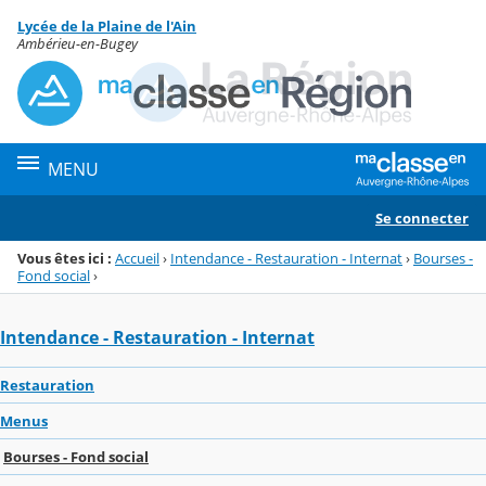
Panneau de gestion des cookies
Lycée de la Plaine de l'Ain
Menu de la rubrique
Contenu
Ambérieu-en-Bugey
MENU
Se connecter
Vous êtes ici :
Accueil
›
Intendance - Restauration - Internat
›
Bourses -
Fond social
›
Intendance - Restauration - Internat
Restauration
Menus
Bourses - Fond social