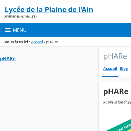
Panneau de gestion des cookies
Lycée de la Plaine de l'Ain
Menu de la rubrique
Contenu
Ambérieu-en-Bugey
MENU
Vous êtes ici :
Accueil
›
pHARe
pHARe
pHARe
Accueil
Blog
pHARe
Publié le lundi 2