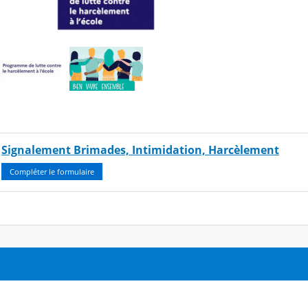
Signalement Brimades, Intimidation, Harcèlement
Compléter le formulaire