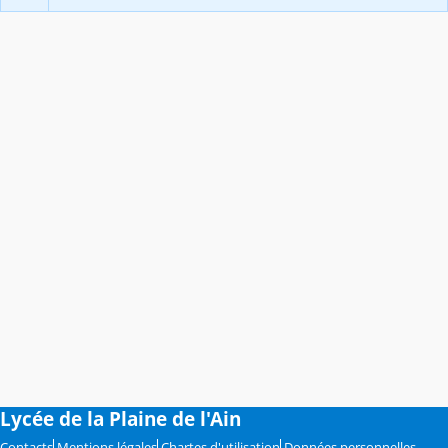
Lycée de la Plaine de l'Ain
Contacts
Mentions légales
Chartes d'utilisation
Données personnelles