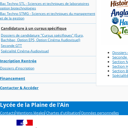
Bac Techno STL - Sciences et techniques de laboratoires
option biotechnologies
Bac Techno STMG - Sciences et techniques du management
et de la gestion
Candidature à un cursus spécifique
Dossiers de candidature "Cursus spécifiques" (Euro,
Bachibac, Option EPS, Option Cinéma Audiovisuel)
Seconde GTT
Spécialité Cinéma-Audiovisuel
Dossiers 
Seconde
Inscription Rentrée
Section 
Section 
Dossiers d'inscription
Section 
Spéciali
Financement
Contacter & Accéder
Lycée de la Plaine de l'Ain
Contacts
Mentions légales
Chartes d'utilisation
Données personnelles