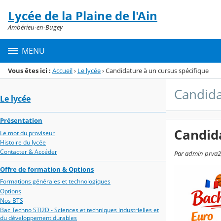
Panneau de gestion des cookies
Lycée de la Plaine de l'Ain
Menu de la rubrique
Contenu
Ambérieu-en-Bugey
MENU
Vous êtes ici :
Accueil
›
Le lycée
›
Candidature à un cursus spécifique
Candida
Le lycée
Présentation
Candida
Le mot du proviseur
Histoire du lycée
Contacter & Accéder
Par admin prva2,
Offre de formation & Options
Formations générales et technologiques
Options
Nos BTS
Bac Techno STI2D - Sciences et techniques industrielles et
du développement durables