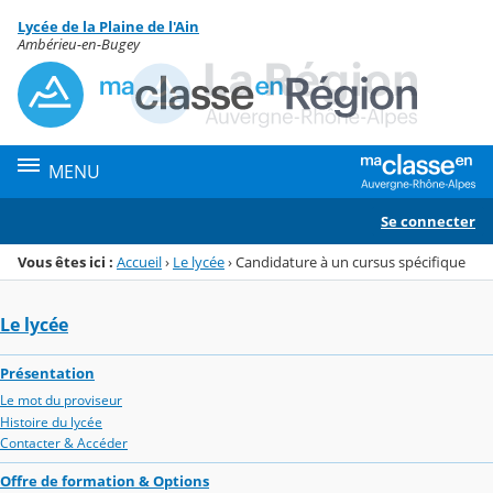
Panneau de gestion des cookies
Lycée de la Plaine de l'Ain
Menu de la rubrique
Contenu
Ambérieu-en-Bugey
MENU
Se connecter
Vous êtes ici :
Accueil
›
Le lycée
›
Candidature à un cursus spécifique
Le lycée
Présentation
Le mot du proviseur
Histoire du lycée
Contacter & Accéder
Offre de formation & Options