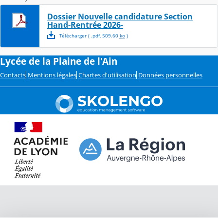
Dossier Nouvelle candidature Section
Hand-Rentrée 2026-
Télécharger
( .
pdf
,
509.60
ko
)
Lycée de la Plaine de l'Ain
Contacts
Mentions légales
Chartes d'utilisation
Données personnelles