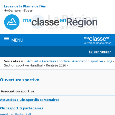
Panneau de gestion des cookies
Lycée de la Plaine de l'Ain
Menu de la rubrique
Contenu
Ambérieu-en-Bugey
MENU
Se connecter
Vous êtes ici :
Accueil
›
Ouverture sportive
›
Association sportive
›
Blog
›
Section sportive Handball - Rentrée 2026 -
Ouverture sportive
Association sportive
Actus des clubs sportifs partenaires
Clubs sportifs partenaires
Ambérieu Basket Ball