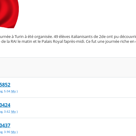
urnée à Turin à été organisée. 49 élèves italianisants de 2de ont pu découvrir 
de la RAI le matin et le Palais Royal l’après-midi. Ce fut une journée riche e
5852
pg
,
5.04
Mo
)
0424
pg
,
3.62
Mo
)
0437
pg
,
3.90
Mo
)