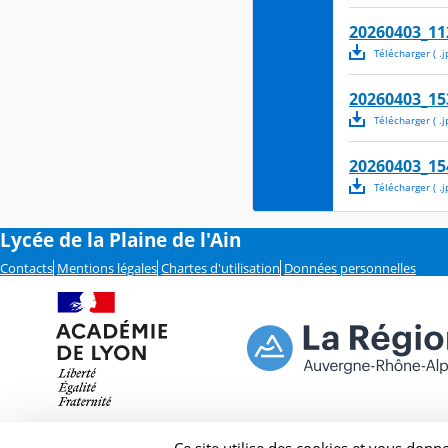
20260403_11
Télécharger
( .
j
20260403_15
Télécharger
( .
j
20260403_15
Télécharger
( .
j
Lycée de la Plaine de l'Ain
Contacts
Mentions légales
Chartes d'utilisation
Données personnelles