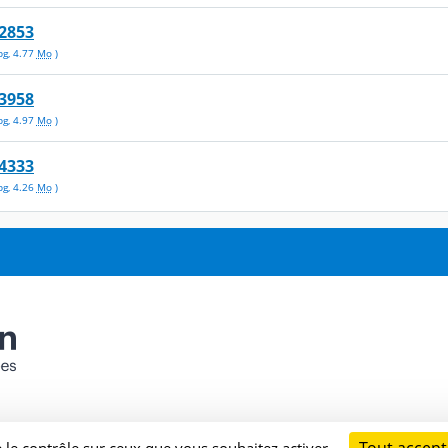
2853
pg
,
4.77
Mo
)
3958
pg
,
4.97
Mo
)
4333
pg
,
4.26
Mo
)