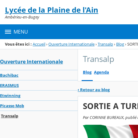
Panneau de gestion des cookies
Lycée de la Plaine de l'Ain
Menu de la rubrique
Contenu
Ambérieu-en-Bugey
MENU
Vous êtes ici :
Accueil
›
Ouverture Internationale
›
Transalp
›
Blog
›
SORTI
Transalp
Ouverture Internationale
Blog
Agenda
Bachibac
ERASMUS
‹
Retour au blog
Etwinning
SORTIE A TUR
Picasso Mob
Transalp
Par CORINNE BUREAUX, publié le l