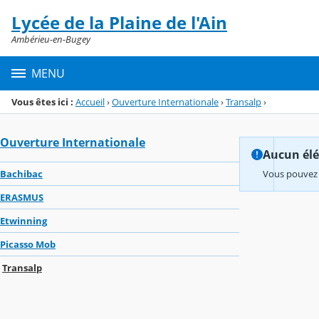
Panneau de gestion des cookies
Lycée de la Plaine de l'Ain
Menu de la rubrique
Contenu
Ambérieu-en-Bugey
MENU
Vous êtes ici :
Accueil
›
Ouverture Internationale
›
Transalp
›
Ouverture Internationale
Aucun élém
Bachibac
Vous pouvez 
ERASMUS
Etwinning
Picasso Mob
Transalp