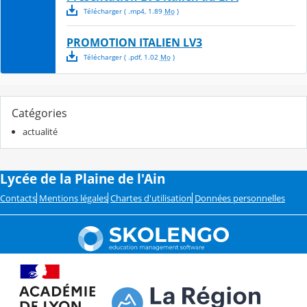
Télécharger
( .
mp4
,
1.89
Mo
)
PROMOTION ITALIEN LV3
Télécharger
( .
pdf
,
1.02
Mo
)
Catégories
actualité
Lycée de la Plaine de l'Ain
Contacts
Mentions légales
Chartes d'utilisation
Données personnelles