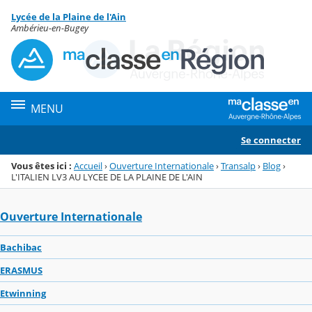
Panneau de gestion des cookies
Lycée de la Plaine de l'Ain
Menu de la rubrique
Contenu
Ambérieu-en-Bugey
MENU
Se connecter
Vous êtes ici :
Accueil
›
Ouverture Internationale
›
Transalp
›
Blog
›
L'ITALIEN LV3 AU LYCEE DE LA PLAINE DE L'AIN
Ouverture Internationale
Bachibac
ERASMUS
Etwinning