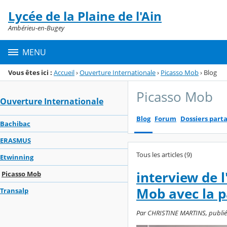
Panneau de gestion des cookies
Lycée de la Plaine de l'Ain
Menu de la rubrique
Contenu
Ambérieu-en-Bugey
MENU
Vous êtes ici :
Accueil
›
Ouverture Internationale
›
Picasso Mob
›
Blog
Picasso Mob
Ouverture Internationale
Blog
Forum
Dossiers part
Bachibac
ERASMUS
Tous les articles (9)
Etwinning
interview de 
Picasso Mob
Mob avec la p
Transalp
Par CHRISTINE MARTINS, publié l