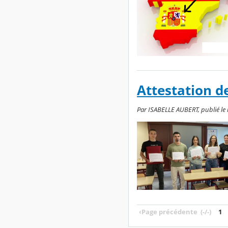
Attestation d
Par ISABELLE AUBERT, publié le 
‹
Page précédente
(-/-)
1