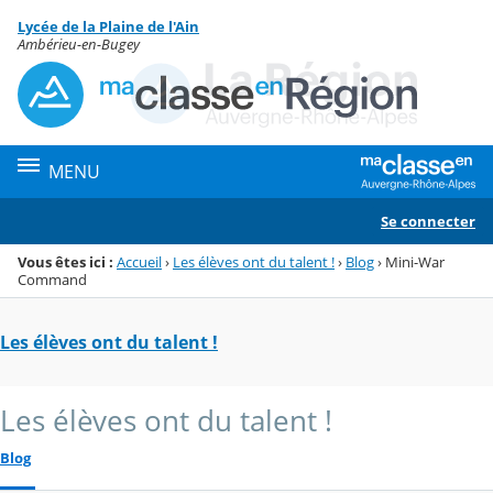
Panneau de gestion des cookies
Lycée de la Plaine de l'Ain
Menu de la rubrique
Contenu
Ambérieu-en-Bugey
MENU
Se connecter
Vous êtes ici :
Accueil
›
Les élèves ont du talent !
›
Blog
›
Mini-War
Command
Les élèves ont du talent !
Les élèves ont du talent !
Blog