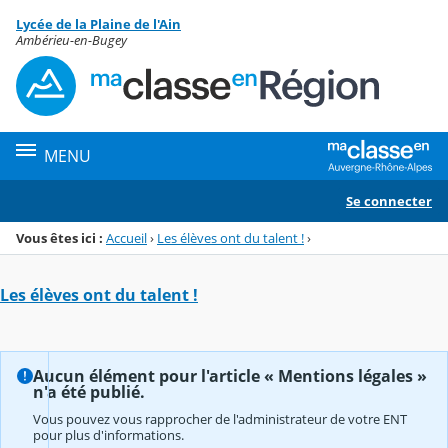
Panneau de gestion des cookies
Lycée de la Plaine de l'Ain
Menu de la rubrique
Contenu
Ambérieu-en-Bugey
MENU
Se connecter
Vous êtes ici :
Accueil
›
Les élèves ont du talent !
›
Les élèves ont du talent !
Aucun élément pour l'article « Mentions légales »
n'a été publié.
Vous pouvez vous rapprocher de l'administrateur de votre ENT
pour plus d'informations.