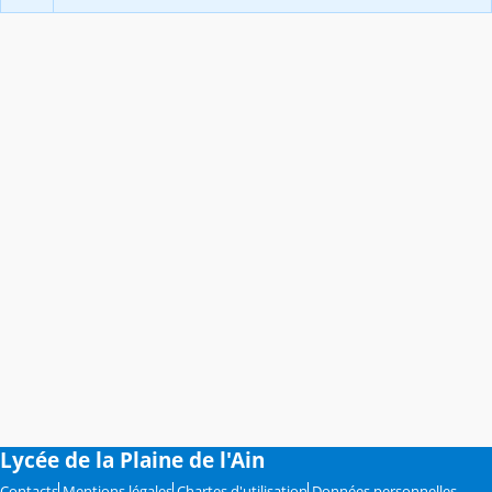
Lycée de la Plaine de l'Ain
Contacts
Mentions légales
Chartes d'utilisation
Données personnelles