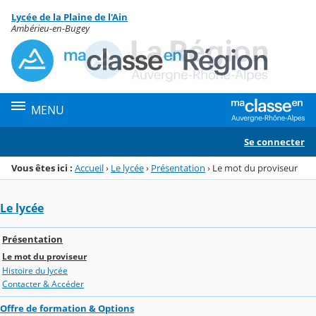
Panneau de gestion des cookies
Lycée de la Plaine de l'Ain
Menu de la rubrique
Contenu
Ambérieu-en-Bugey
MENU
Se connecter
Vous êtes ici :
Accueil
›
Le lycée
›
Présentation
›
Le mot du proviseur
Le lycée
Présentation
Le mot du proviseur
Histoire du lycée
Contacter & Accéder
Offre de formation & Options