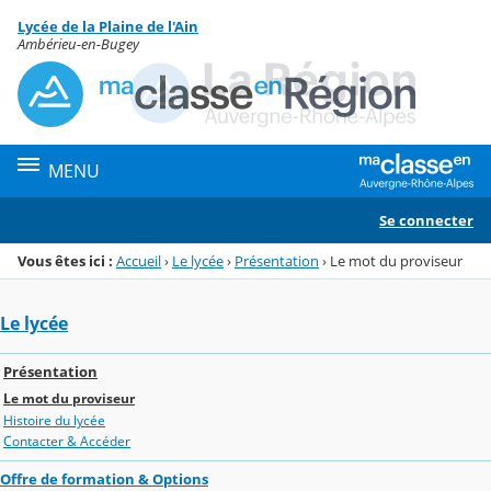
Panneau de gestion des cookies
Lycée de la Plaine de l'Ain
Menu de la rubrique
Contenu
Ambérieu-en-Bugey
MENU
Se connecter
Vous êtes ici :
Accueil
›
Le lycée
›
Présentation
›
Le mot du proviseur
Le lycée
Présentation
Le mot du proviseur
Histoire du lycée
Contacter & Accéder
Offre de formation & Options