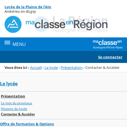
Panneau de gestion des cookies
Lycée de la Plaine de l'Ain
Menu de la rubrique
Contenu
Ambérieu-en-Bugey
MENU
Se connecter
Vous êtes ici :
Accueil
›
Le lycée
›
Présentation
›
Contacter & Accéder
Le lycée
Présentation
Le mot du proviseur
Histoire du lycée
Contacter & Accéder
Offre de formation & Options