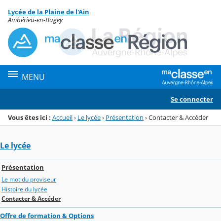
Panneau de gestion des cookies
Lycée de la Plaine de l'Ain
Menu de la rubrique
Contenu
Ambérieu-en-Bugey
MENU
Se connecter
Vous êtes ici :
Accueil
›
Le lycée
›
Présentation
›
Contacter & Accéder
Le lycée
Présentation
Le mot du proviseur
Histoire du lycée
Contacter & Accéder
Offre de formation & Options