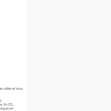
s celles et tous
s
e. En STL,
imiques en