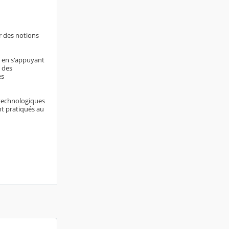
r des notions
s en s'appuyant
 des
es
 technologiques
t pratiqués au