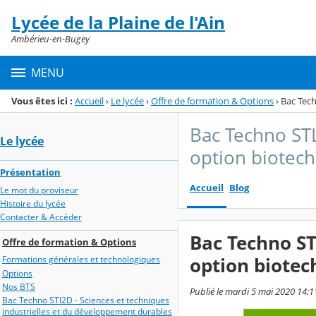
Panneau de gestion des cookies
Lycée de la Plaine de l'Ain
Menu de la rubrique
Contenu
Ambérieu-en-Bugey
MENU
Vous êtes ici :
Accueil
›
Le lycée
›
Offre de formation & Options
›
Bac Tech
Bac Techno STL
Le lycée
option biotech
Présentation
Accueil
Blog
Le mot du proviseur
Histoire du lycée
Contacter & Accéder
Bac Techno ST
Offre de formation & Options
option biotec
Formations générales et technologiques
Options
Nos BTS
Publié le mardi 5 mai 2020 14:11
Bac Techno STI2D - Sciences et techniques
industrielles et du développement durables