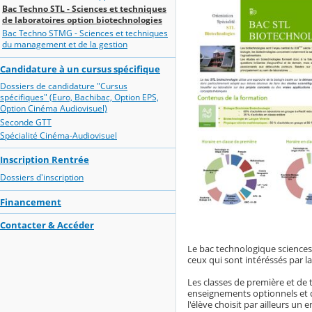
Bac Techno STL - Sciences et techniques
de laboratoires option biotechnologies
Bac Techno STMG - Sciences et techniques
du management et de la gestion
Candidature à un cursus spécifique
Dossiers de candidature "Cursus
spécifiques" (Euro, Bachibac, Option EPS,
Option Cinéma Audiovisuel)
Seconde GTT
Spécialité Cinéma-Audiovisuel
Inscription Rentrée
Dossiers d'inscription
Financement
Contacter & Accéder
Le bac technologique sciences
ceux qui sont intéréssés par la 
Les classes de première et d
enseignements optionnels et d
l'élève choisit par ailleurs u