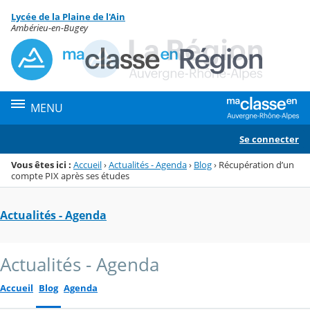
Panneau de gestion des cookies
Lycée de la Plaine de l'Ain
Menu de la rubrique
Contenu
Ambérieu-en-Bugey
MENU
Se connecter
Vous êtes ici :
Accueil
›
Actualités - Agenda
›
Blog
›
Récupération d’un
compte PIX après ses études
Actualités - Agenda
Actualités - Agenda
Accueil
Blog
Agenda