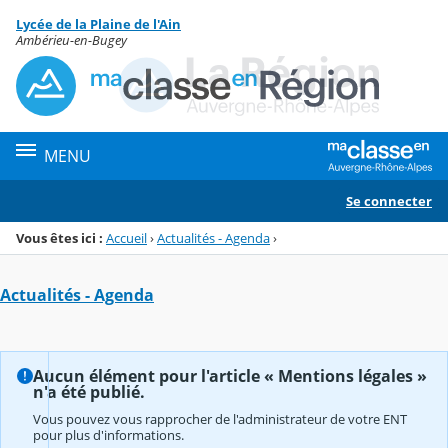
Panneau de gestion des cookies
Lycée de la Plaine de l'Ain
Menu de la rubrique
Contenu
Ambérieu-en-Bugey
MENU
Se connecter
Vous êtes ici :
Accueil
›
Actualités - Agenda
›
Actualités - Agenda
Aucun élément pour l'article « Mentions légales »
n'a été publié.
Vous pouvez vous rapprocher de l'administrateur de votre ENT
pour plus d'informations.