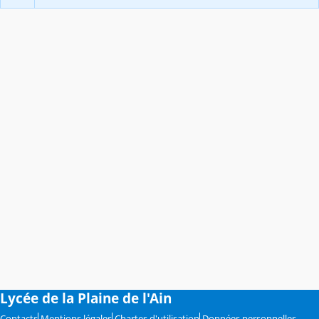
Lycée de la Plaine de l'Ain
Contacts
Mentions légales
Chartes d'utilisation
Données personnelles