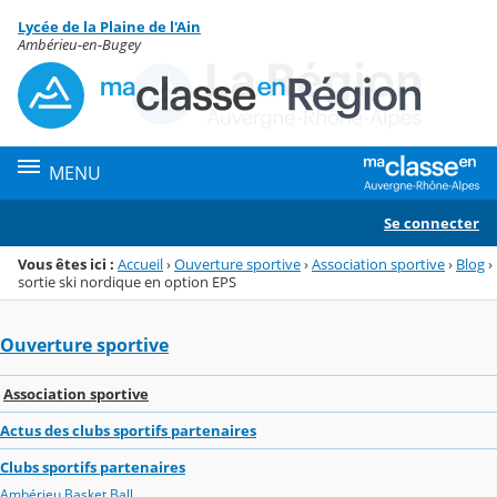
Panneau de gestion des cookies
Lycée de la Plaine de l'Ain
Menu de la rubrique
Contenu
Ambérieu-en-Bugey
MENU
Se connecter
Vous êtes ici :
Accueil
›
Ouverture sportive
›
Association sportive
›
Blog
›
sortie ski nordique en option EPS
Ouverture sportive
Association sportive
Actus des clubs sportifs partenaires
Clubs sportifs partenaires
Ambérieu Basket Ball