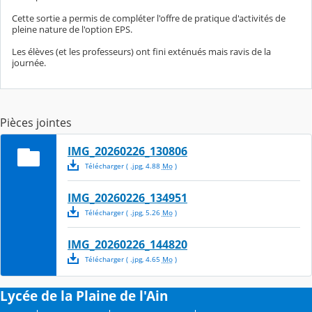
Cette sortie a permis de compléter l'offre de pratique d'activités de
pleine nature de l'option EPS.
Les élèves (et les professeurs) ont fini exténués mais ravis de la
journée.
Pièces jointes
IMG_20260226_130806
Télécharger
( .
jpg
,
4.88
Mo
)
IMG_20260226_134951
Télécharger
( .
jpg
,
5.26
Mo
)
IMG_20260226_144820
Télécharger
( .
jpg
,
4.65
Mo
)
Lycée de la Plaine de l'Ain