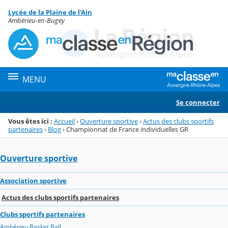
Panneau de gestion des cookies
Lycée de la Plaine de l'Ain
Menu de la rubrique
Contenu
Ambérieu-en-Bugey
MENU
Se connecter
Vous êtes ici :
Accueil
›
Ouverture sportive
›
Actus des clubs sportifs
partenaires
›
Blog
›
Championnat de France individuelles GR
Ouverture sportive
Association sportive
Actus des clubs sportifs partenaires
Clubs sportifs partenaires
Ambérieu Basket Ball