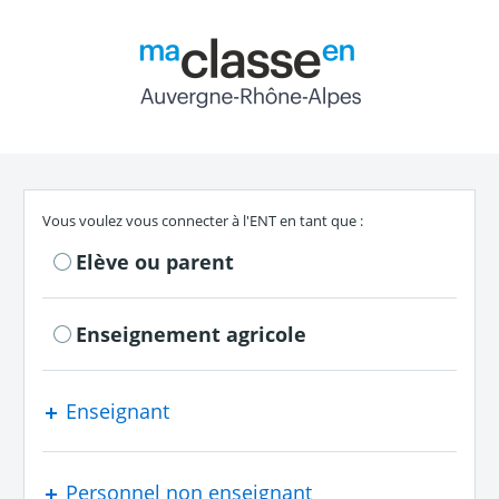
Return to the authe
S'authentifier en tant que
Vous voulez vous connecter à l'ENT en tant que :
Elève ou parent
Enseignement agricole
Enseignant
Personnel non enseignant