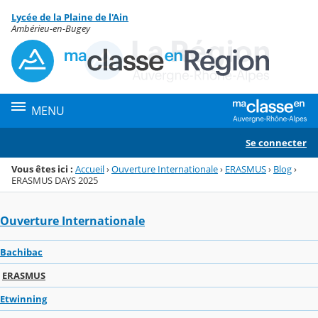
Panneau de gestion des cookies
Lycée de la Plaine de l'Ain
Menu de la rubrique
Contenu
Ambérieu-en-Bugey
MENU
Se connecter
Vous êtes ici :
Accueil
›
Ouverture Internationale
›
ERASMUS
›
Blog
›
ERASMUS DAYS 2025
Ouverture Internationale
Bachibac
ERASMUS
Etwinning