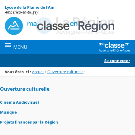
Panneau de gestion des cookies
Lycée de la Plaine de l'Ain
Menu de la rubrique
Contenu
Ambérieu-en-Bugey
MENU
Se connecter
Vous êtes ici :
Accueil
›
Ouverture culturelle
›
Ouverture culturelle
Cinéma Audiovisuel
Musique
Projets financés par la Région