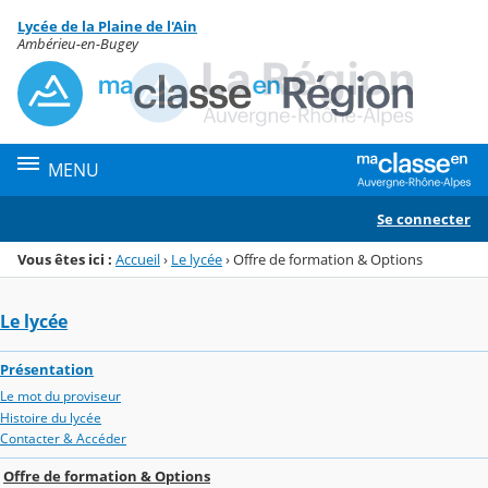
Panneau de gestion des cookies
Lycée de la Plaine de l'Ain
Menu de la rubrique
Contenu
Ambérieu-en-Bugey
MENU
Se connecter
Vous êtes ici :
Accueil
›
Le lycée
›
Offre de formation & Options
Le lycée
Présentation
Le mot du proviseur
Histoire du lycée
Contacter & Accéder
Offre de formation & Options