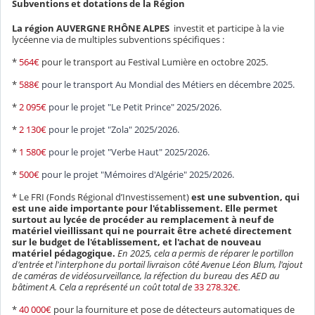
Subventions et dotations de la Région
La région AUVERGNE RHÔNE ALPES
investit et participe à la vie
lycéenne via de multiples subventions spécifiques :
*
564€
pour le transport au Festival Lumière en octobre 2025.
*
588€
pour le transport Au Mondial des Métiers en décembre 2025.
*
2 095€
pour le projet "Le Petit Prince" 2025/2026.
*
2 130€
pour le projet "Zola" 2025/2026.
*
1 580€
pour le projet "Verbe Haut" 2025/2026.
*
500€
pour le projet "Mémoires d'Algérie" 2025/2026.
* Le FRI (Fonds Régional d’Investissement)
est une subvention, qui
est une aide importante pour l'établissement. Elle permet
surtout au lycée de procéder au remplacement à neuf de
matériel vieillissant qui ne pourrait être acheté directement
sur le budget de l'établissement, et l'achat de nouveau
matériel pédagogique.
En 2025, cela a permis de réparer le portillon
d'entrée et l'interphone du portail livraison côté Avenue Léon Blum, l'ajout
de caméras de vidéosurveillance, la réfection du bureau des AED au
bâtiment A. Cela a représenté un coût total de
33 278.32€
.
*
40 000€
pour la fourniture et pose de détecteurs automatiques de