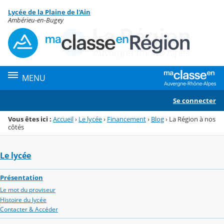
Panneau de gestion des cookies
Lycée de la Plaine de l'Ain
Menu de la rubrique
Contenu
Ambérieu-en-Bugey
MENU
Se connecter
Vous êtes ici :
Accueil
›
Le lycée
›
Financement
›
Blog
›
La Région à nos
côtés
Le lycée
Présentation
Le mot du proviseur
Histoire du lycée
Contacter & Accéder