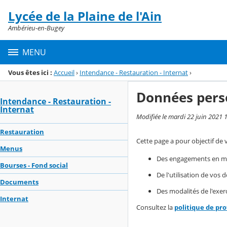
Panneau de gestion des cookies
Lycée de la Plaine de l'Ain
Menu de la rubrique
Contenu
Ambérieu-en-Bugey
MENU
Vous êtes ici :
Accueil
›
Intendance - Restauration - Internat
›
Données pers
Intendance - Restauration -
Internat
Modifiée le mardi 22 juin 2021 
Restauration
Cette page a pour objectif de 
Menus
Des engagements en mat
Bourses - Fond social
De l'utilisation de vos
Documents
Des modalités de l'exerc
Internat
Consultez la
politique de pr